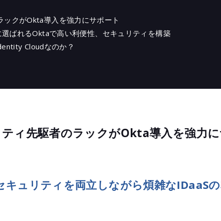
ium（タニウム）
ックがOkta導入を強力にサポート
skope（ネットスコープ）
ーに選ばれるOktaで高い利便性、セキュリティを構築
スターターサービス by Netskope
dentity Cloudなのか？
mit Security - BindID
k（スニーク）
a導入支援サービス EIAM（企業向けID
）
aスターターパック
：クラウドコンテンツマネジメントプ
ティ先駆者のラックがOkta導入を強力
トフォーム
ra AI NDR（ベクトラエーアイ）
soft Defender for Cloud
aler（ゼットスケーラー）
セキュリティを両立しながら煩雑なIDaaS
とり
イアント運用管理ソフトウェア