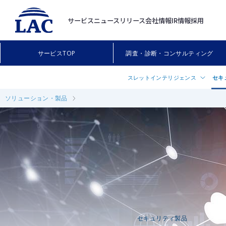
サービス
ニュースリリース
会社情報
IR情報
採用
サービスTOP
調査・診断・コンサルティング
スレットインテリジェンス
セキ
ソリューション・製品
早期警戒情報を提供する
Cloud
「Threat Landscape Advisory
AI不
ス」
Trend
®
脅威情報提供サービス「JLIST
」
Splun
無料調査ツール「FalconNest（フ
ット
ンネスト）」
Forti
Kryptos Logic Platform
Corte
Prism
セキュリティ製品
Prism