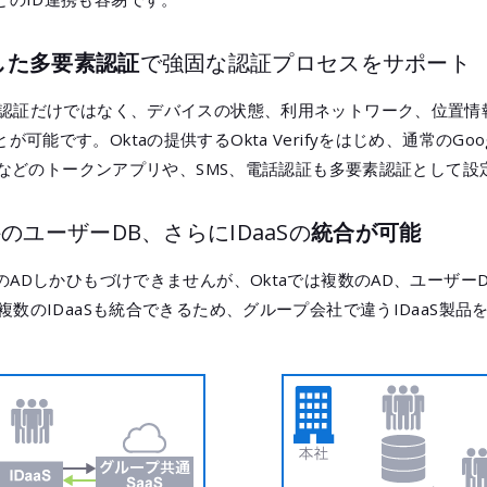
した多要素認証
で強固な認証プロセスをサポート
要素認証だけではなく、デバイスの状態、利用ネットワーク、位置
です。Oktaの提供するOkta Verifyをはじめ、通常のGoogle A
enticatorなどのトークンアプリや、SMS、電話認証も多要素認証とし
のユーザーDB、さらにIDaaSの
統合が可能
つのADしかひもづけできませんが、Oktaでは複数のAD、ユーザー
、複数のIDaaSも統合できるため、グループ会社で違うIDaaS製