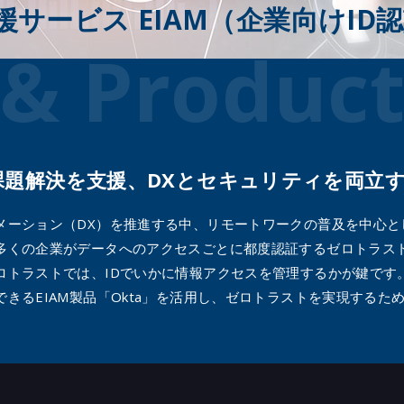
支援サービス EIAM（企業向けID
括的なクラウド配信型セキュリティプ
トフォーム～
 & Product
x Xpanse（Palo Alto Networks）
撃対象領域の管理＆支援～
ファイアウォール「VM-Series」
 Alto Networks）
ysGuard VMDR
7 InsightVM
課題解決を支援、DXとセキュリティを両立
ai Web セキュリティ
i Guardicore
メーション（DX）を推進する中、リモートワークの普及を中心と
entation（AGS）
多くの企業がデータへのアクセスごとに都度認証するゼロトラス
 Security
ロトラストでは、IDでいかに情報アクセスを管理するかが鍵です。
ye
きるEIAM製品「Okta」を活用し、ゼロトラストを実現するた
va SecureSphere (Database
ty)
Guard（SiteGuardシリーズ）
ix Intrusion Prevention
em（旧McAfee NSP）