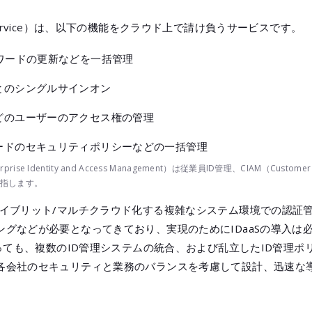
EA Client View」
 as a Service）は、以下の機能をクラウド上で請け負うサービスです。
管理クラウドサービス「yamory」
SCOPEエンドポイントマネージャー
ワードの更新などを一括管理
とのシングルサインオン
どのユーザーのアクセス権の管理
ードのセキュリティポリシーなどの一括管理
ise Identity and Access Management）は従業員ID管理、CIAM（Customer Ide
理を指します。
ハイブリット/マルチクラウド化する複雑なシステム環境での認証
ングなどが必要となってきており、実現のためにIDaaSの導入は
言っても、複数のID管理システムの統合、および乱立したID管理
各会社のセキュリティと業務のバランスを考慮して設計、迅速な