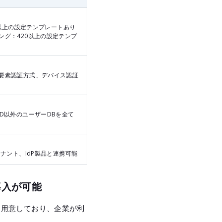
00以上の設定テンプレートあり
ング：420以上の設定テンプ
要素認証方式、デバイス認証
AD以外のユーザーDBを全て
テナント、IdP製品と連携可能
導入が可能
トを用意しており、企業が利