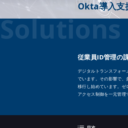
Okta導入
～包
ラッ
Solutions
Corte
～攻
次世代
（Palo
Qual
Rapid
従業員ID管理の
Akam
Akama
デジタルトランスフォー
Segm
でいます。その影響で、
Menlo
移行し始めています。ゼ
FireE
アクセス制御を一元管理で
Imper
Securi
Site
Trell
Syst
目次