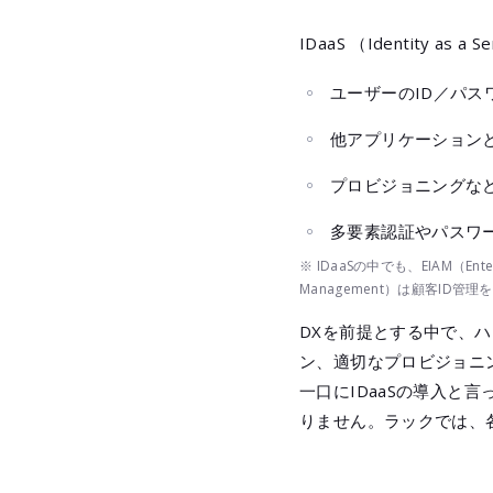
「SKYS
IDaaS （Identity
脆弱性
LAN
ユーザーのID／パス
他アプリケーション
プロビジョニングな
多要素認証やパスワ
※ IDaaSの中でも、EIAM（Enterpr
Management）は顧客ID管
DXを前提とする中で、
ン、適切なプロビジョニ
一口にIDaaSの導入と
りません。ラックでは、