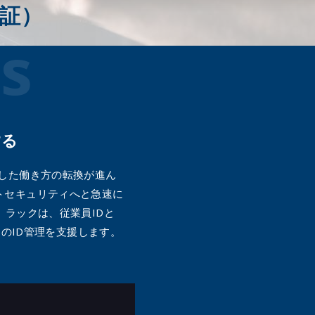
メールマガジン
公式SN
認証）
s
する
した働き方の転換が進ん
トセキュリティへと急速に
ラックは、従業員IDと
めのID管理を支援します。