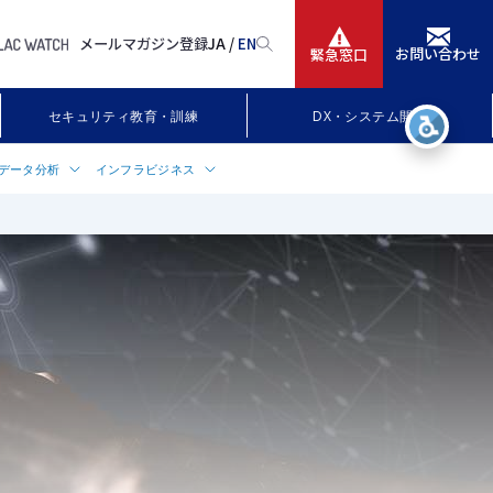
メールマガジン登録
JA /
EN
お問い合わせ
緊急窓口
サービス
セキュリティ教育・訓練
DX・システム開発
ニュースリリース
データ分析
インフラビジネス
会社情報
レームキャパシティ管理
ラビジネスについて
 Insight／
c Stack（エラスティック スタッ
（ベンダー・マネジメント・オフィ
IR情報
rWatch
ービス
ソリューション関連製品
採用
M（NG-SIEM）
P）
trike CA」