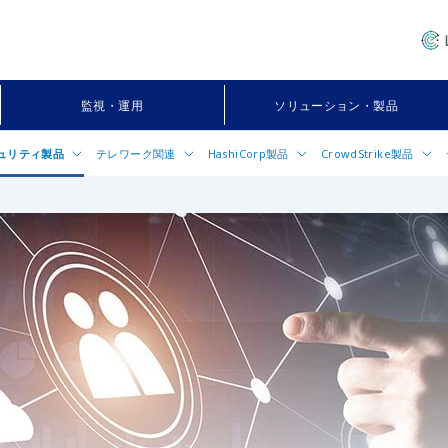
監視・運用
ソリューション・製品
ュリティ製品
テレワーク関連
HashiCorp製品
CrowdStrike製品
®
Falcon
（クラウドファルコン）
TeamViewer（チームビューワー）
HashiCorp（ハシコープ）
CrowdStrike製品
メインフ
インフ
サービ
正取引検知サービス：AIゼロフラウド
TeamViewer IoT
Vault（ヴォルト）
Falcon Prevent／Falcon
Elasti
VMO
Falcon Adversary Ove
ク）
ス）サ
 Micro Deep Security
Akamai Enterprise Application
Terraform（テラフォーム）
Access（EAA）
Falcon Surface
IBM
®
k
（スプランク）統合ログ分析プラ
Consul（コンサル）
ァルコ
フォーム
Falcon Next-Gen SIE
Nomad（ノマド）
Gate（Fortinet）
Falcon Identity Threat
Protection（Falcon IT
®
x
XDR（Palo Alto Networks）
Falcon Shield
®
a
Cloud（Palo Alto Networks）
侵害調査サービス「CrowdS
®
a
Access（Palo Alto Networks）