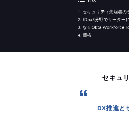
Tan
セキュリティ先駆者のラ
Net
IDaaS分野でリーダ
SASE
なぜOkta Workforce I
Trans
価格
Sny
Okt
認証
Okt
Box
セキュリ
ラッ
Vect
Micro
Zsc
DX推進と
ぱす
ALog
クラ