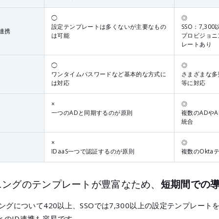
◯
◎
設定テンプレートは多くないが主要なもの
SSO：7,3
連携
は可能
プロビジョニ
レートあり
◯
◎
ワンタイムパスワードなど基本的な方式に
さまざまな多
は対応
等に対応
×
◎
一つのADと同期するのが原則
複数のADや
統合
×
◎
IDaaS一つで認証するのが原則
複数のOkta
ニングのテンプレートが豊富なため、
短期間での
ニングについて420以上、SSOでは7,300以上の設定テンプレー
とのID連携も容易です。