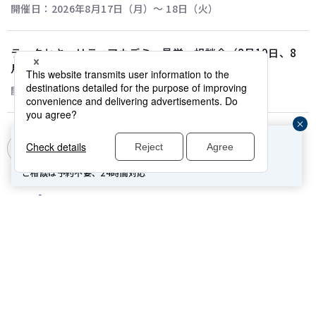
開催日：2026年8月17日（月）〜 18日（火）
ラックセキュリティアカデミー見学・相談会（8月19日、8
月20日）
開催日：2026年8月19日（水）〜 20日（木）
じ
企業や組織のセキュリティ事故発生時はこちら
一覧を見る
®
る
緊急対応窓口：サイバー救急センター
ご相談は予約不要、24時間対応
電話で相談する
0120-362-119
メールで相談する
注目情報
自分で調べる