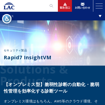
緊急窓口
お問い合わせ
ソリューション・製品
サービス
サービス
ニュースリリース
会社情報
セキュリティ製品
Rapid7 InsightVM
IR情報
Solutions &
採用
Products
【オンプレミス型】脆弱性診断の自動化・脆弱
性管理を効率化する診断ツール
オンプレミス環境はもちろん、AWS等のクラウド環境、そ