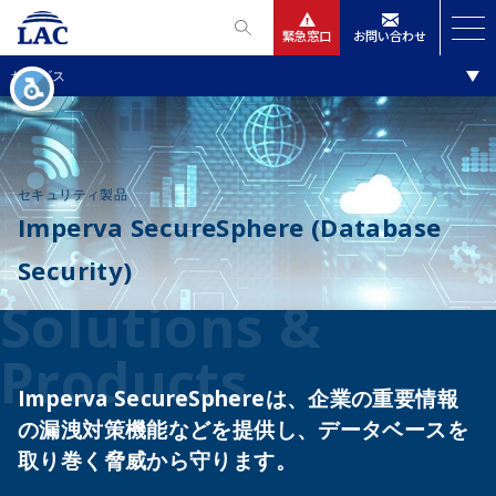
緊急窓口
お問い合わせ
ソリューション・製品
サービス
サービス
ニュースリリース
セキュリティ製品
会社情報
Imperva SecureSphere (Database
Security)
IR情報
Solutions &
採用
Products
Imperva SecureSphereは、企業の重要情報
の漏洩対策機能などを提供し、
データベースを
取り巻く脅威から守ります。