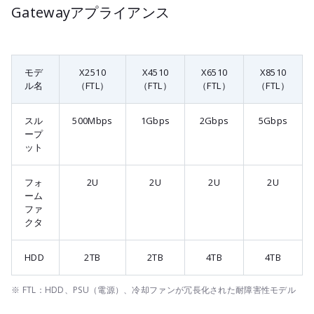
Gatewayアプライアンス
モデ
X2510
X4510
X6510
X8510
ル名
（FTL）
（FTL）
（FTL）
（FTL）
スル
500Mbps
1Gbps
2Gbps
5Gbps
ープ
ット
フォ
2U
2U
2U
2U
ーム
ファ
クタ
HDD
2TB
2TB
4TB
4TB
※ FTL：HDD、PSU（電源）、冷却ファンが冗長化された耐障害性モデル