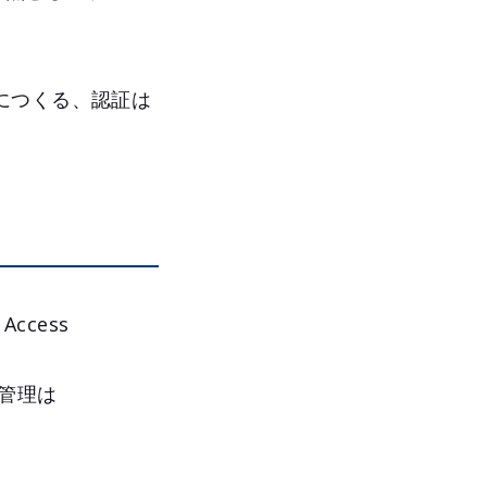
につくる、認証は
ccess
D管理は