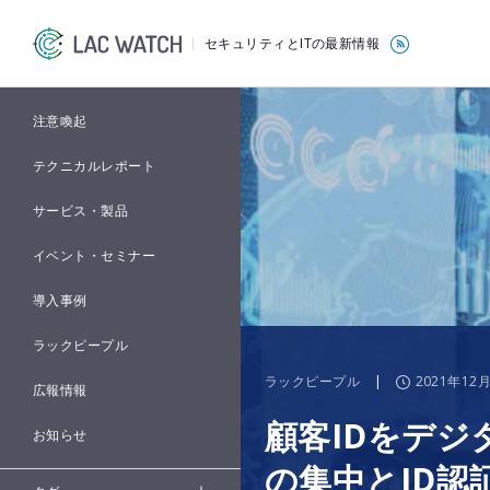
セキュリティとITの最新情報
注意喚起
テクニカルレポート
サービス・製品
イベント・セミナー
導入事例
ラックピープル
ラックピープル
|
2021年12
広報情報
顧客IDをデ
お知らせ
の集中とID