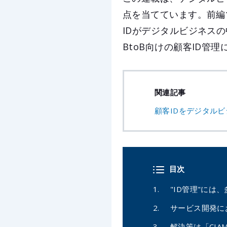
点を当てています。前編
IDがデジタルビジネス
BtoB向けの顧客ID
関連記事
顧客IDをデジタル
目次
"ID管理"には
サービス開発に
解決策は「CIA