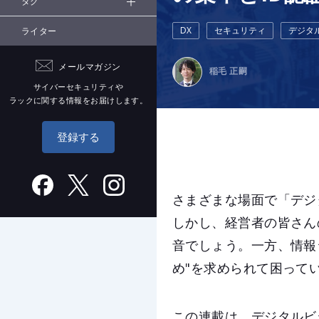
タグ
DX
セキュリティ
デジタ
ライター
メールマガジン
稲毛 正嗣
サイバーセキュリティや
ラックに関する情報をお届けします。
登録する
さまざまな場面で「デジ
しかし、経営者の皆さん
音でしょう。一方、情報
め"を求められて困って
この連載は、デジタルビ