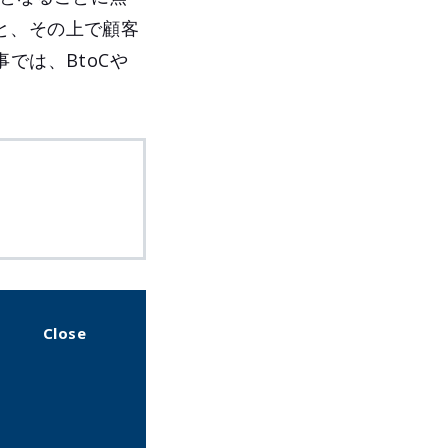
と、その上で顧客
では、BtoCや
。