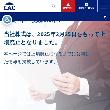
緊急窓口
お問い合わせ
IR情報
サービス
IR情報：株主・投資家の皆様へ
当社株式は、2025年2月25日をもって上
ニュースリリース
場廃止となりました。
会社情報
本ページでは上場廃止になるまでに公開し
た情報を掲載しています。
IR情報
採用