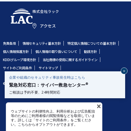
株式会社ラック
アクセス
免責条項
情報セキュリティ基本方針
特定個人情報についての基本方針
個人情報保護方針
個人情報の取り扱いについて
勧誘方針
KDDIグループ環境方針
当社商標の使用に関するガイドライン
サイトのご利用条件
サイトマップ
企業や組織のセキュリティ事故発生時はこちら
じ
© 1995 LAC Co., Ltd.
®
緊急対応窓口：サイバー救急センター
る
ご相談は予約不要、24時間対応
電話で相談する
ウェブサイトの利便性向上、利用分析および広告配信
0120-362-119
等のためにご利用者様の閲覧情報などを取得していま
す。詳しくは「サイトのご利用条件」をご覧くださ
い。こちらからオプトアウトができます。
メールで相談する