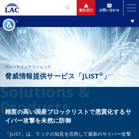
緊急窓口
お問い合わせ
ソリューション・製品
サービス
サービス
ニュースリリース
会社情報
スレットインテリジェンス
®
脅威情報提供サービス「JLIST
」
IR情報
Solutions &
採用
Products
精度の高い国産ブロックリストで
悪質化するサ
イバー攻撃を未然に防御
「JLIST」は、ラックの知見を活用して最新のサイバー攻撃