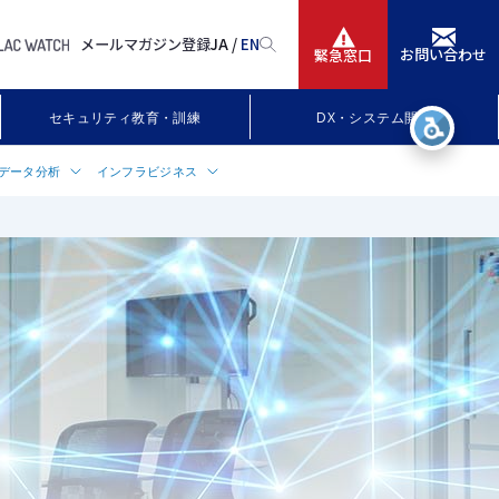
メールマガジン登録
JA /
EN
お問い合わせ
緊急窓口
サービス
セキュリティ教育・訓練
DX・システム開発
ニュースリリース
データ分析
インフラビジネス
会社情報
レームキャパシティ管理
ラビジネスについて
 Insight／
c Stack（エラスティック スタッ
（ベンダー・マネジメント・オフィ
IR情報
rWatch
ービス
ソリューション関連製品
採用
M（NG-SIEM）
P）
trike CA」