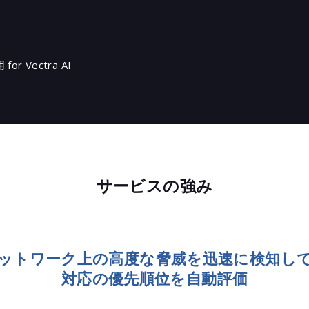
ium（タニウム）
skope（ネットスコープ）
スターターサービス by Netskope
or Vectra AI
mit Security - BindID
k（スニーク）
a導入支援サービス EIAM（企業向けID
）
aスターターパック
：クラウドコンテンツマネジメントプ
サービスの強み
トフォーム
ra AI NDR（ベクトラエーアイ）
soft Defender for Cloud
aler（ゼットスケーラー）
ットワーク上の高度な脅威を迅速に検知し
とり
対応の優先順位を自動評価
イアント運用管理ソフトウェア