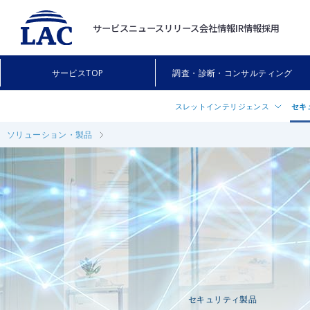
サービス
ニュースリリース
会社情報
IR情報
採用
サービスTOP
調査・診断・コンサルティング
スレットインテリジェンス
セキ
ソリューション・製品
早期警戒情報を提供する
Cloud
「Threat Landscape Advisory
AI不
ス」
Trend
®
脅威情報提供サービス「JLIST
」
Splun
無料調査ツール「FalconNest（フ
ット
ンネスト）」
Forti
Kryptos Logic Platform
Corte
Prism
セキュリティ製品
Prism