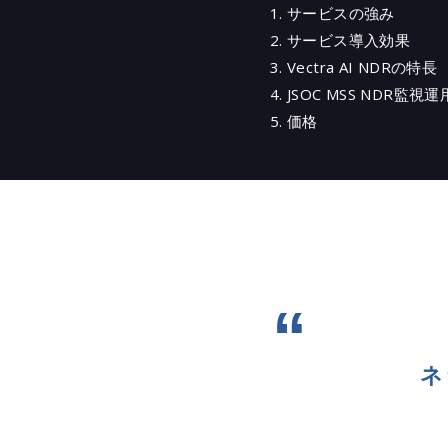
サービスの強み
Tan
サービス導入効果
Net
Vectra AI NDRの特長
SASE
JSOC MSS NDR監視運用 f
Trans
価格
Sny
Okt
認証
Okt
Box
ラッ
Vect
Micro
Zsc
ネ
ぱす
ALog
クラ