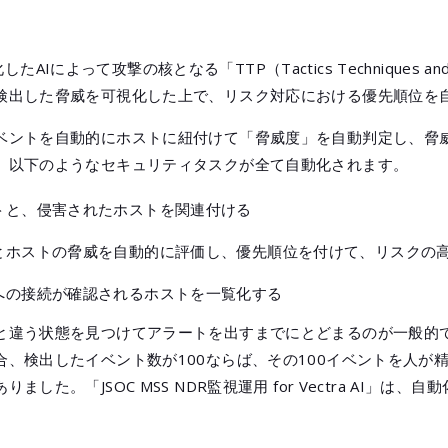
EA Client View」
管理クラウドサービス「yamory」
適化したAIによって攻撃の核となる「TTP（Tactics Techniques an
SCOPEエンドポイントマネージャー
検出した脅威を可視化した上で、リスク対応における優先順位を
ベントを自動的にホストに紐付けて「脅威度」を自動判定し、脅
、以下のようなセキュリティタスクが全て自動化されます。
トと、侵害されたホストを関連付ける
とホストの脅威を自動的に評価し、優先順位を付けて、リスクの
への接続が確認されるホストを一覧化する
と違う状態を見つけてアラートを出すまでにとどまるのが一般的
合、検出したイベント数が100ならば、その100イベントを人が
した。「JSOC MSS NDR監視運用 for Vectra AI」は