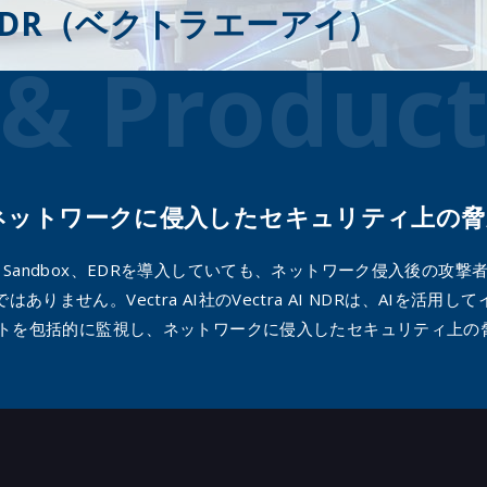
AI NDR（ベクトラエーアイ）
括的なクラウド配信型セキュリティプ
トフォーム～
 & Product
x Xpanse（Palo Alto Networks）
撃対象領域の管理＆支援～
ファイアウォール「VM-Series」
 Alto Networks）
ysGuard VMDR
7 InsightVM
、ネットワークに侵入したセキュリティ上の脅
ai Web セキュリティ
i Guardicore
、Sandbox、EDRを導入していても、ネットワーク侵入後の攻
entation（AGS）
りません。Vectra AI社のVectra AI NDRは、AIを活
 Security
ウントを包括的に監視し、ネットワークに侵入したセキュリティ上の
ye
va SecureSphere (Database
ty)
Guard（SiteGuardシリーズ）
ix Intrusion Prevention
em（旧McAfee NSP）