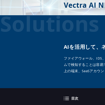
Vectra 
～包
ラッ
Solutions
Corte
～攻
次世代
（Palo
Qual
Rapid
AIを活用して
Akam
Akama
ファイアウォール、IDS
Segm
ムで検知することは容易ではあ
Menlo
上の端末、SaaSアカ
FireE
Imper
Securi
Site
目次
Trell
Syst