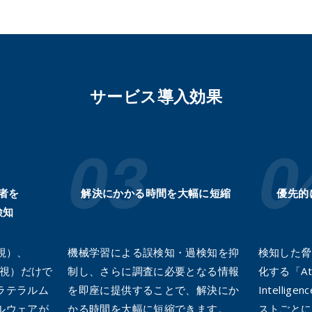
サービス導入効果
者を
解決にかかる時間を大幅に短縮
優先的
検知
視）、
機械学習による誤検知・過検知を抑
検知した脅
監視）だけで
制し、さらに調査に必要となる情報
化する「Atta
ラテラルム
を即座に提供することで、解決にか
Intelli
ルウェアが
かる時間を大幅に短縮できます。
ストごとに