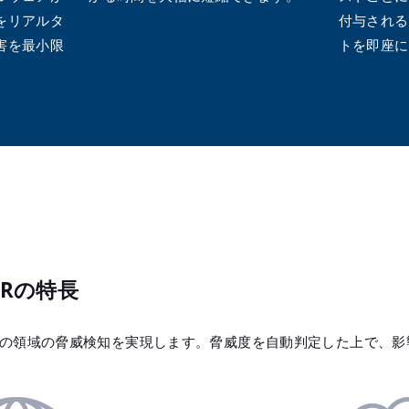
をリアルタ
付与される
害を最小限
トを即座に
。
NDRの特長
Rは次の4つの領域の脅威検知を実現します。脅威度を自動判定した上で