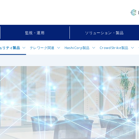
監視・運用
ソリューション・製品
ュリティ製品
テレワーク関連
HashiCorp製品
CrowdStrike製品
®
Falcon
（クラウドファルコン）
TeamViewer（チームビューワー）
HashiCorp（ハシコープ）
CrowdStrike製品
メインフ
インフ
サービ
正取引検知サービス：AIゼロフラウド
TeamViewer IoT
Vault（ヴォルト）
Falcon Prevent／Falcon
Elasti
VMO
Falcon Adversary Ove
ク）
ス）サ
 Micro Deep Security
Akamai Enterprise Application
Terraform（テラフォーム）
Access（EAA）
Falcon Surface
IBM
®
k
（スプランク）統合ログ分析プラ
Consul（コンサル）
ァルコ
フォーム
Falcon Next-Gen SIE
Nomad（ノマド）
Gate（Fortinet）
Falcon Identity Threat
Protection（Falcon IT
®
x
XDR（Palo Alto Networks）
Falcon Shield
®
a
Cloud（Palo Alto Networks）
侵害調査サービス「CrowdS
®
a
Access（Palo Alto Networks）