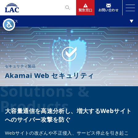
緊急窓口
お問い合わせ
ソリューション・製品
サービス
サービス
ニュースリリース
会社情報
セキュリティ製品
Akamai Web セキュリティ
IR情報
Solutions &
採用
Products
大容量通信を高速分析し、増大するWebサイト
へのサイバー攻撃を防ぐ
Webサイトの改ざんや不正侵入、サービス停止を引き起こ