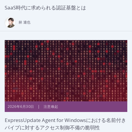
SaaS時代に求められる認証基盤とは
林 達也
2026年6月30日 | 注意喚起
ExpressUpdate Agent for Windowsにおける名前付き
パイプに対するアクセス制御不備の脆弱性