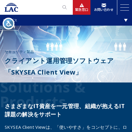
緊急窓口
お問い合わせ
ソリューション・製品
サービス
サービス
ニュースリリース
セキュリティ製品
会社情報
クライアント運用管理ソフトウェア
「SKYSEA Client View」
IR情報
Solutions &
採用
Products
さまざまなIT資産を一元管理、組織が抱えるIT
課題の解決をサポート
SKYSEA Client Viewは、「使いやすさ」をコンセプトに、ロ