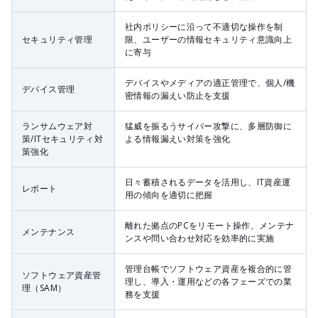
社内ポリシーに​沿って​不適切な​操作を​制
セキュリティ管理
限、ユーザーの​情報セキュリティ意識向上
に寄与
デバイスや​メディアの​適正管理で、個人/機
デバイス管理
密情報の​漏えい防止を​支援
ランサムウェア対
猛威を​振るう​サイバー攻撃に、多層防御に​
策/ITセキュリティ対
よる​情報漏えい対策を強化
策強化
日々​蓄積される​データを​活用し、IT資産運
レポート
用の​傾向を​適切に​把握
離れた​拠点の​PCを​リモート操作、メンテナ
メンテナンス
ンスや​問い​合わせ対応を​効率的に実施
管理台帳で​ソフトウェア資産を​複合的に​管
ソフトウェア資産管
理し、導入・運用などの​各フェーズでの​業
理（SAM）
務を​支援