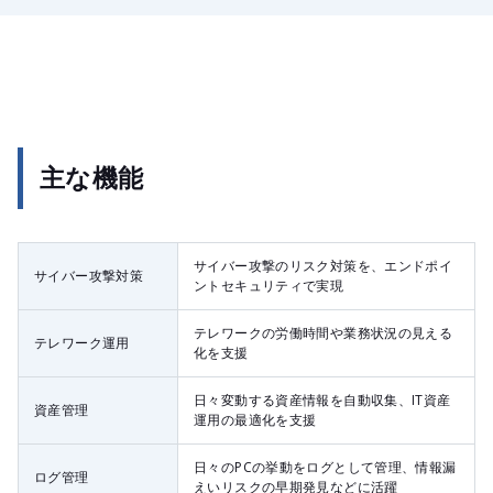
主な機能
サイバー攻撃の​リスク対策を、エンドポイ
サイバー攻撃対策
ントセキュリティで​実現
テレワークの​労働時間や​業務状況の見える​
テレワーク運用
化を​支援
日々変動する​資産情報を​自動収集、IT資産
資産管理
運用の​最適化を​支援
日々の​PCの​挙動を​ログと​して​管理、情報漏
ログ管理
えいリスクの​早期発見などに​活躍