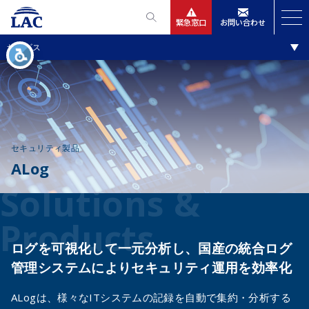
緊急窓口
お問い合わせ
ソリューション・製品
サービス
サービス
ニュースリリース
会社情報
セキュリティ製品
ALog
IR情報
Solutions &
採用
Products
ログを可視化して一元分析し、
国産の統合ログ
管理システムによりセキュリティ運用を効率化
ALogは、様々なITシステムの記録を自動で集約・分析する