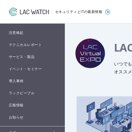
セキュリティとITの最新情報
注意喚起
LA
テクニカルレポート
サービス・製品
いつでも
イベント・セミナー
オスス
導入事例
ラックピープル
広報情報
お知らせ