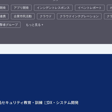
開発
アプリ開発
インシデントレスポンス
イベントレポート
連携
企業市民活動
クラウド
クラウドインテグレーション
ク
撃者グループ
もっと見る +
品
セキュリティ教育・訓練
DX・システム開発