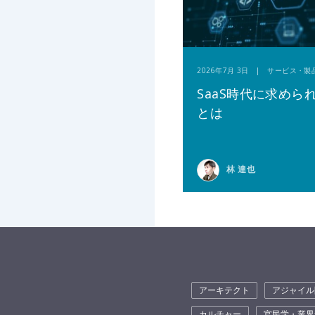
2026年7月 3日 | サービス・製
SaaS時代に求めら
とは
林 達也
アーキテクト
アジャイル
カルチャー
官民学・業界