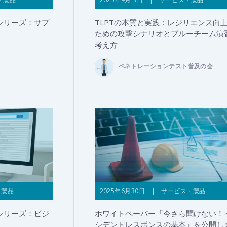
シリーズ：サプ
TLPTの本質と実践：レジリエンス向
ための攻撃シナリオとブルーチーム演
考え方
ペネトレーションテスト普及の会
・製品
2025年6月30日 | サービス・製品
シリーズ：ビジ
ホワイトペーパー「今さら聞けない！
シデントレスポンスの基本」を公開し