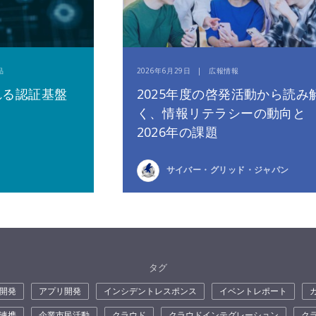
品
2026年6月29日 | 広報情報
れる認証基盤
2025年度の啓発活動から読み
く、情報リテラシーの動向と
2026年の課題
サイバー・グリッド・ジャパン
タグ
開発
アプリ開発
インシデントレスポンス
イベントレポート
連携
企業市民活動
クラウド
クラウドインテグレーション
ク