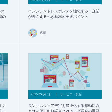
上の
インシデントレスポンスを強化する！企業
習の
が押さえるべき基本と実践ポイント
広報
2025年6月 5日 | サービス・製品
イン
ランサムウェア被害を最小化する初動対応
まし
とは～侵害痕跡調査とVPNログ調査の重要