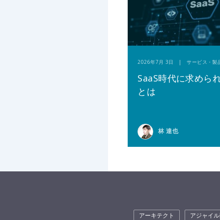
2026年7月 3日 | サービス・製
SaaS時代に求めら
とは
林 達也
アーキテクト
アジャイル