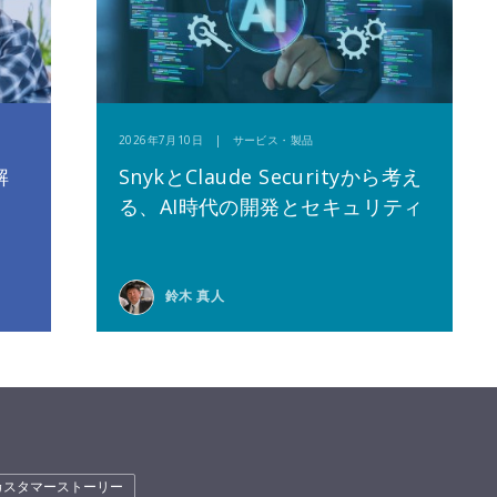
2026年7月10日 | サービス・製品
解
SnykとClaude Securityから考え
る、AI時代の開発とセキュリティ
鈴木 真人
カスタマーストーリー