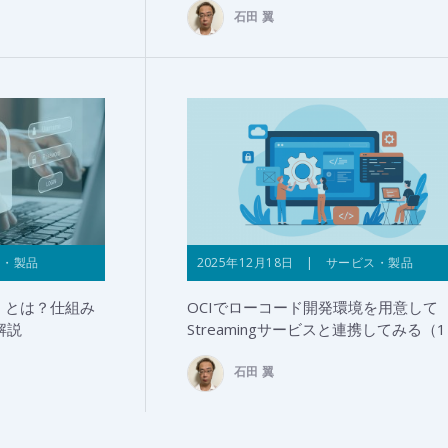
石田 翼
ス・製品
2025年12月18日 | サービス・製品
）とは？仕組み
OCIでローコード開発環境を用意して
解説
Streamingサービスと連携してみる（
石田 翼