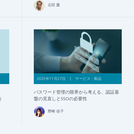
石田 翼
2025年11月27日 | サービス・製品
パスワード管理の限界から考える、認証基
1）
盤の見直しとSSOの必要性
野崎 佳子