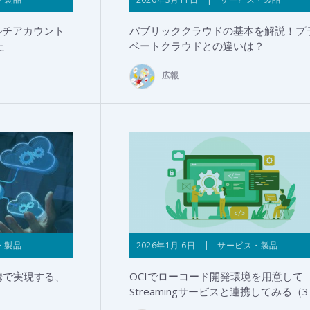
、マルチアカウント
パブリッククラウドの基本を解説！プ
た
ベートクラウドとの違いは？
広報
・製品
2026年1月 6日 | サービス・製品
連携で実現する、
OCIでローコード開発環境を用意して
Streamingサービスと連携してみる（