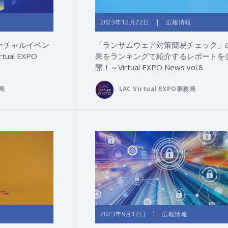
2023年12月22日 | 広報情報
ーチャルイベン
「ランサムウェア対策簡易チェック」
al EXPO
果をランキングで紹介するレポートを
開！～Virtual EXPO News vol.8
務局
LAC Virtual EXPO事務局
報
2023年9月12日 | 広報情報