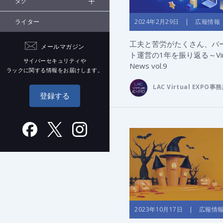
タグ
2024年2月29日 | 広報情報
ライター
工夫と苦労がたくさん、バ
メールマガジン
ト運営の1年を振り返る～Virtu
サイバーセキュリティや
News vol.9
ラックに関する情報をお届けします。
LAC Virtual EXPO事
登録する
2023年10月17日 | 広報情