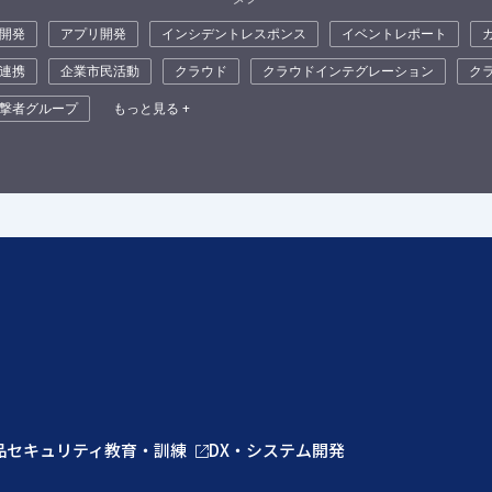
開発
アプリ開発
インシデントレスポンス
イベントレポート
連携
企業市民活動
クラウド
クラウドインテグレーション
ク
撃者グループ
もっと見る +
品
セキュリティ教育・訓練
DX・システム開発