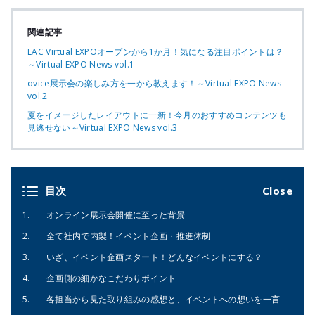
関連記事
LAC Virtual EXPOオープンから1か月！気になる注目ポイントは？
～Virtual EXPO News vol.1
ovice展示会の楽しみ方を一から教えます！～Virtual EXPO News
vol.2
夏をイメージしたレイアウトに一新！今月のおすすめコンテンツも
見逃せない～Virtual EXPO News vol.3
目次
オンライン展示会開催に至った背景
全て社内で内製！イベント企画・推進体制
いざ、イベント企画スタート！どんなイベントにする？
企画側の細かなこだわりポイント
各担当から見た取り組みの感想と、イベントへの想いを一言