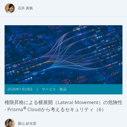
石井 真帆
2026年1月28日 | サービス・製品
権限昇格による横展開（Lateral Movement）の危険性
®
- Prisma
Cloudから考えるセキュリティ（6）
新山 紗友里