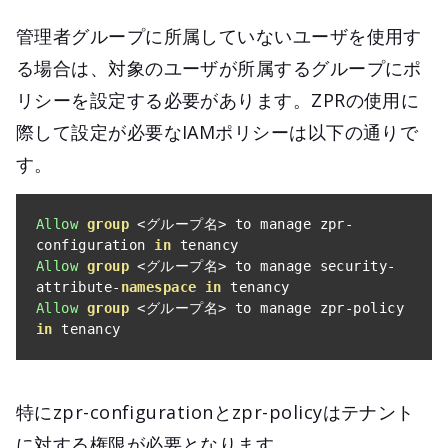
管理者グループに所属していないユーザを使用す
る場合は、対象のユーザが所属するグループにポ
リシーを設定する必要があります。ZPRの使用に
際して設定が必要なIAMポリシーは以下の通りで
す。
Allow
group
<グループ名>
 to manage zpr
-
configuration 
in
Allow
group
<グループ名>
 to manage security
-
attribute
-
namespace
in
Allow
group
<グループ名>
 to manage zpr
-
policy 
in
 tenancy
特にzpr-configurationとzpr-policyはテナント
に対する権限が必要となります。