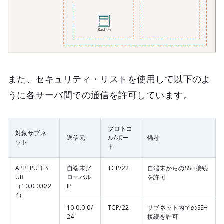
また、セキュリティ・リストを使用して以下のよ
うに各サーバ間での通信を許可しています。
プロトコ
対象サブネ
送信元
ル/ポー
備考
ット
ト
APP_PUB_S
自端末グ
TCP/22
自端末からのSSH接続
UB
ローバル
を許可
（10.0.0.0/2
IP
4）
10.0.0.0/
TCP/22
サブネット内でのSSH
24
接続を許可