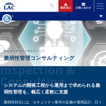
緊急窓口
お問い合わせ
調査・診断・コンサルティング
サービス
サービス
ニュースリリース
会社情報
セキュリティコンサルティング
脆弱性管理コンサルティング
IR情報
Inspection &
採用
Consulting
システムの開発工程から運用まで求められる脆
弱性管理を、幅広く柔軟に支援
脆弱性対応には、セキュリティ要件の定義や運用設計、日々