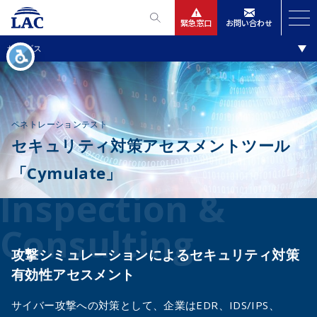
緊急窓口
お問い合わせ
調査・診断・コンサルティング
サービス
サービス
ニュースリリース
ペネトレーションテスト
会社情報
セキュリティ対策アセスメントツール
「Cymulate」
IR情報
Inspection &
採用
Consulting
攻撃シミュレーションによるセキュリティ対策
有効性アセスメント
サイバー攻撃への対策として、企業はEDR、IDS/IPS、