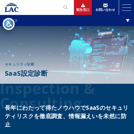
緊急窓口
お問い合わせ
調査・診断・コンサルティング
サービス
サービス
ニュースリリース
会社情報
セキュリティ診断
SaaS設定診断
IR情報
Inspection &
採用
Consulting
長年にわたって得たノウハウで
SaaSのセキュリ
ティリスクを徹底調査、情報漏えいを未然に防
止