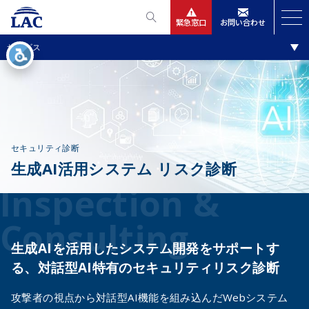
緊急窓口
お問い合わせ
調査・診断・コンサルティング
サービス
サービス
ニュースリリース
会社情報
セキュリティ診断
生成AI活用システム リスク診断
IR情報
Inspection &
採用
Consulting
生成AIを活用したシステム開発をサポートす
る、対話型AI特有のセキュリティリスク診断
攻撃者の視点から対話型AI機能を組み込んだWebシステム