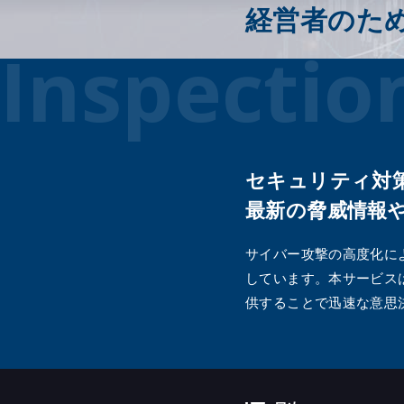
経営者のた
Secure C
Inspectio
クラウド
診断）
SaaS設
生成AI活
セキュリティ対
最新の脅威情報
サイバー攻撃の高度化に
しています。本サービス
供することで迅速な意思