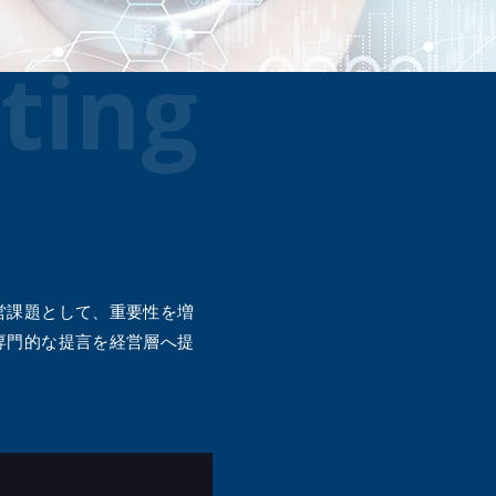
メールマガジン
公式SN
ting
ス
ビス
支援
営課題として、重要性を増
専門的な提言を経営層へ提
クアセ
ス
ス