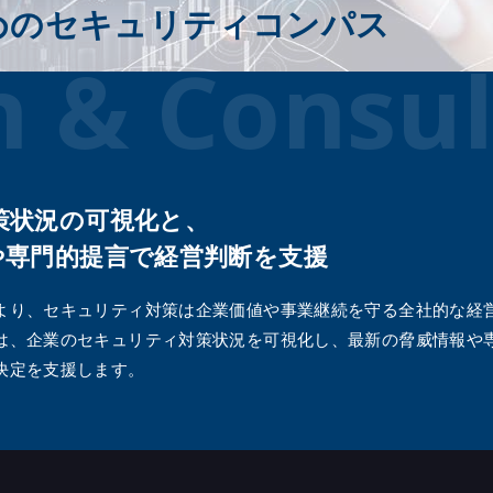
めのセキュリティコンパス
TLPT（脅威ベースのペネトレーションテ
システムセキュリティデザイン
®
oding Checker
スト）
n & Consul
サプライチェーンリスク評価サービ
セキュリティ設定診断（スポット
（Panorays）
CIS Controlsアセスメントサービス
定診断
IoTセキュア開発コンサルティング
用システム リスク診断
セキュリティ診断内製化支援
Windows・AD要塞化分析サービス
策状況の可視化と、
セキュリティ脆弱性アドバイスサー
や専門的提言で経営判断を支援
by Snyk
生成AI利用・開発ガイドライン策定
より、セキュリティ対策は企業価値や事業継続を守る全社的な経
脆弱性管理コンサルティング
は、企業のセキュリティ対策状況を可視化し、最新の脅威情報や
簡易アセスメントサービス「クイッ
決定を支援します。
ス」
経営者のためのセキュリティコンパ
AI診断を活用した内製化推進サービ
「Quick WATCH」