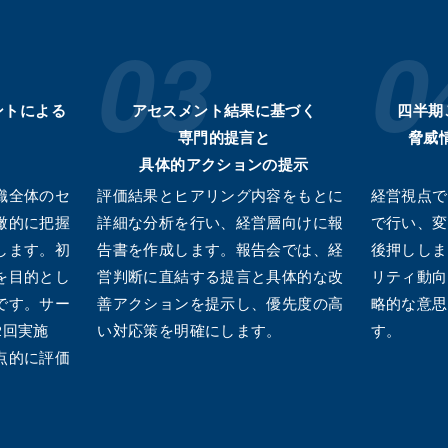
ントによる
アセスメント結果に基づく
四半期
専門的提言と
脅威
具体的アクションの提示
織全体のセ
評価結果とヒアリング内容をもとに
経営視点で
瞰的に把握
詳細な分析を行い、経営層向けに報
で行い、変
します。初
告書を作成します。報告会では、経
後押ししま
を目的とし
営判断に直結する提言と具体的な改
リティ動向
です。サー
善アクションを提示し、優先度の高
略的な意思
2回実施
い対応策を明確にします。
す。
点的に評価