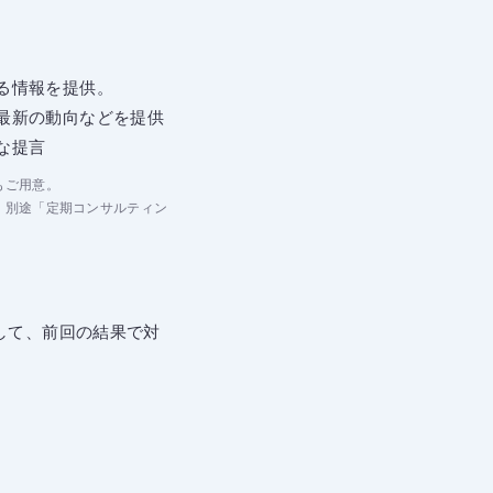
る情報を提供。
最新の動向などを提供
な提言
もご用意。
、別途「定期コンサルティン
用して、前回の結果で対