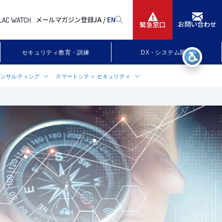
メールマガジン登録
JA /
EN
お問い合わせ
緊急窓口
サービス
セキュリティ教育・訓練
DX・システム開発
ニュースリリース
コンサルティング
スマートシティ セキュリティ
会社情報
ビス
サルティングサービス
スマートシティ・スーパーシティ向け
「smart town事業構想」
メント
グランドデザイン策定支援
IR情報
P策定支援
ュリティ・情報システム標準策定
採用
アセス
メント