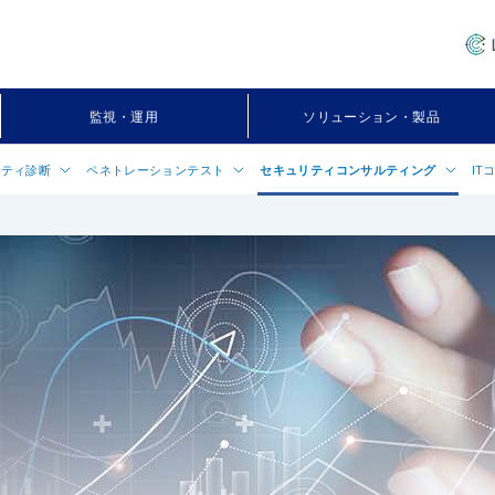
監視・運用
ソリューション・製品
リティ診断
ペネトレーションテスト
セキュリティコンサルティング
IT
ー
ティ診断（脆弱性診断・検査）に
ペネトレーションテストについて
セキュリティコンサルティングサー
ITコン
情報システムペネトレーションテスト
グローバルセキュリティ実態アセス
インフラ
C
プリケーション診断
情報システムペネトレーションテスト エク
CSIRT構築支援サービス
IT-BC
フォーム診断
スプレス
金融犯罪対策コンサルティング
情報セキ
キュリティ設定診断（スポット診
アプリケーションペネトレーションテスト
支援
金融機関向けサイバーセキュリティ
チート対策ペネトレーションテスト
メント
Nセキュリティ診断
IoTデバイスペネトレーションテスト
情報セキュリティプランニング
ント端末（PC）セキュリティ設定
セキュリティ対策アセスメントツール
定期セキュリティコンサルティング
「Cymulate」
産業制御システム向けリスクアセス
フォンアプリケーション診断