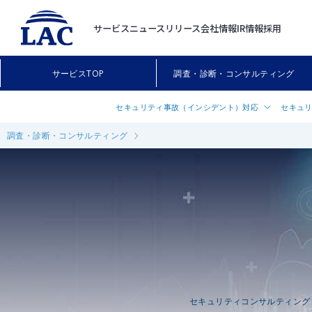
サービス
ニュースリリース
会社情報
IR情報
採用
サービスTOP
調査・診断・コンサルティング
セキュリティ事故（インシデント）対応
セキュ
調査・診断・コンサルティング
インシデント対応支援サービス「サイバ
セキュリ
®
119
」
ついて
インシデント対応事前契約サービス「LA
Webア
®
IRR
（ラック インシデント・レスポン
プラット
ス・リテーナー）」
サーバセ
情報漏えい調査
断）
無線LA
クライア
診断
セキュリティコンサルティング
スマート