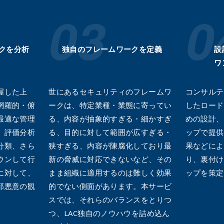
クを分析
独自のフレームワークを定義
設
ワ
握した上
世にあるセキュリティのフレームワ
コンサルテ
網羅的・俯
ークは、特定業種・業態に寄ってい
したロード
最適な管理
る、内容が抽象的すぎる・細かすぎ
めの設計、
。評価分析
る、目的に対して範囲が広すぎる・
ップで提供
分類、さら
狭すぎる、内容が陳腐化しており最
果などによ
ウンして行
新の脅威に対応できないなど、その
り、裏付け
に対して、
まま組織に適用するのは難しく効果
ップを策定
部悪意の観
的でない側面があります。本サービ
スでは、それらのバランスをとりつ
つ、LAC独自のノウハウを詰め込ん