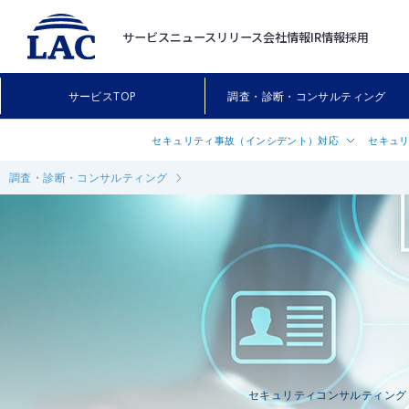
サービス
ニュースリリース
会社情報
IR情報
採用
サービスTOP
調査・診断・コンサルティング
セキュリティ事故（インシデント）対応
セキュ
調査・診断・コンサルティング
インシデント対応支援サービス「サイバ
セキュリ
®
119
」
ついて
インシデント対応事前契約サービス「LA
Webア
®
IRR
（ラック インシデント・レスポン
プラット
ス・リテーナー）」
サーバセ
情報漏えい調査
断）
無線LA
クライア
診断
セキュリティコンサルティング
スマート