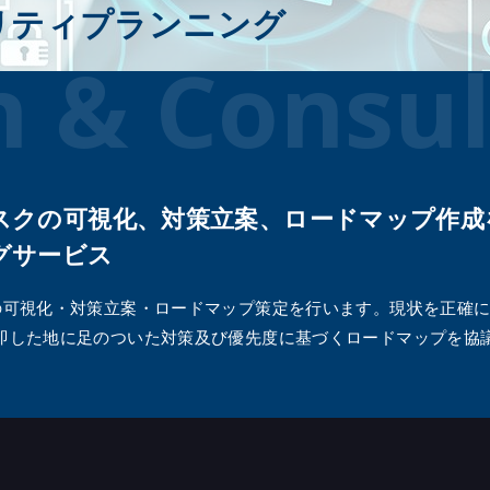
リティプランニング
TLPT（脅威ベースのペネトレーションテ
システムセキュリティデザイン
®
oding Checker
スト）
n & Consul
サプライチェーンリスク評価サービ
セキュリティ設定診断（スポット
（Panorays）
CIS Controlsアセスメントサービス
定診断
IoTセキュア開発コンサルティング
用システム リスク診断
セキュリティ診断内製化支援
Windows・AD要塞化分析サービス
スクの可視化、対策立案、ロードマップ作成
セキュリティ脆弱性アドバイスサー
グサービス
by Snyk
生成AI利用・開発ガイドライン策定
の可視化・対策立案・ロードマップ策定を行います。現状を正確
脆弱性管理コンサルティング
即した地に足のついた対策及び優先度に基づくロードマップを協
簡易アセスメントサービス「クイッ
ス」
経営者のためのセキュリティコンパ
AI診断を活用した内製化推進サービ
「Quick WATCH」