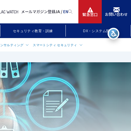
メールマガジン登録
JA /
EN
お問い合わせ
緊急窓口
サービス
セキュリティ教育・訓練
DX・システム開発
ニュースリリース
コンサルティング
スマートシティ セキュリティ
会社情報
ビス
サルティングサービス
スマートシティ・スーパーシティ向け
「smart town事業構想」
メント
グランドデザイン策定支援
IR情報
P策定支援
ュリティ・情報システム標準策定
採用
アセス
メント