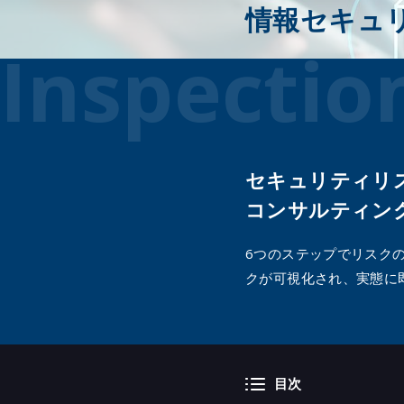
情報セキュ
Secure C
Inspectio
クラウド
診断）
SaaS設
生成AI活
セキュリティリ
コンサルティン
6つのステップでリスク
クが可視化され、実態に
目次