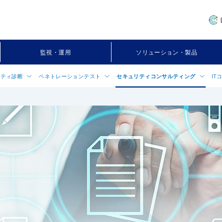
監視・運用
ソリューション・製品
リティ診断
ペネトレーションテスト
セキュリティコンサルティング
IT
ー
ティ診断（脆弱性診断・検査）に
ペネトレーションテストについて
セキュリティコンサルティングサー
ITコン
情報システムペネトレーションテスト
グローバルセキュリティ実態アセス
インフラ
C
プリケーション診断
情報システムペネトレーションテスト エク
CSIRT構築支援サービス
IT-BC
フォーム診断
スプレス
金融犯罪対策コンサルティング
情報セキ
キュリティ設定診断（スポット診
アプリケーションペネトレーションテスト
支援
金融機関向けサイバーセキュリティ
チート対策ペネトレーションテスト
メント
Nセキュリティ診断
IoTデバイスペネトレーションテスト
情報セキュリティプランニング
ント端末（PC）セキュリティ設定
セキュリティ対策アセスメントツール
定期セキュリティコンサルティング
「Cymulate」
産業制御システム向けリスクアセス
フォンアプリケーション診断