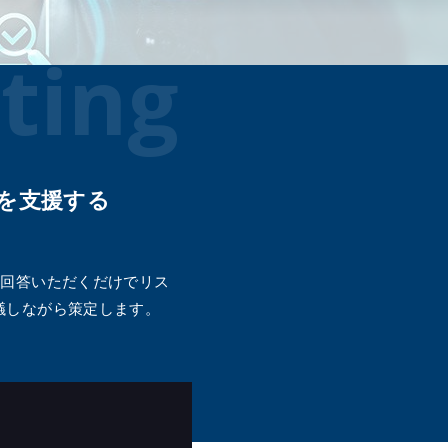
メールマガジン
公式SN
ting
ス
を支援する
ビス
支援
に回答いただくだけでリス
議しながら策定します。
クアセ
ス
ス