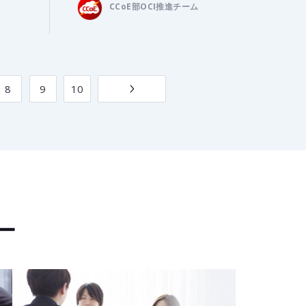
CCoE部OCI推進チーム
8
9
10
ー