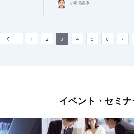
小畑 佑里奈
1
2
3
4
5
6
7
イベント・セミナ