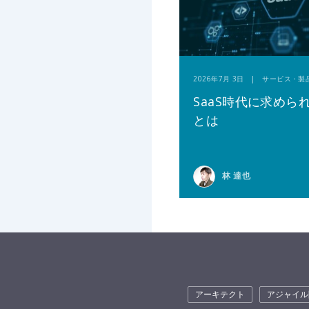
2026年7月 3日 | サービス・製
SaaS時代に求めら
とは
林 達也
アーキテクト
アジャイル