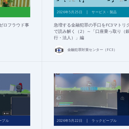
2026年5月25日 | サービス・製品
Iゼロフラウド事
急増する金融犯罪の手口をFC3マトリ
で読み解く（2）～「口座乗っ取り（
行・法人）」編
金融犯罪対策センター（FC3）
ープル
2026年5月22日 | ラックピープル