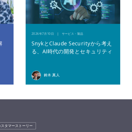
2026年7月10日 | サービス・製品
解
SnykとClaude Securityから考え
る、AI時代の開発とセキュリティ
鈴木 真人
カスタマーストーリー