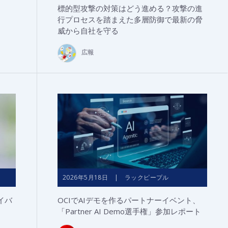
標的型攻撃の対策はどう進める？攻撃の進
行プロセスを踏まえた多層防御で最新の脅
威から自社を守る
広報
2026年5月18日 | ラックピープル
イバ
OCIでAIデモを作るパートナーイベント、
「Partner AI Demo選手権」参加レポート