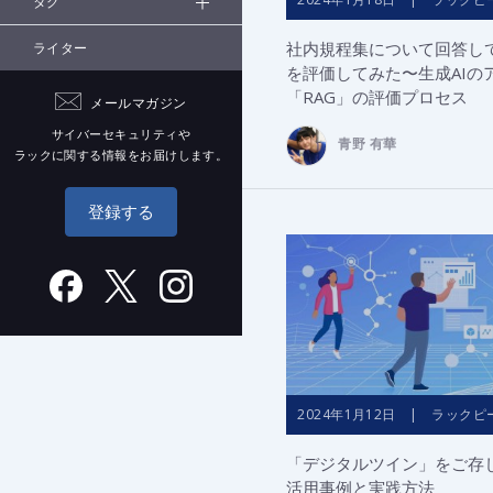
タグ
社内規程集について回答して
ライター
を評価してみた〜生成AIの
「RAG」の評価プロセス
メールマガジン
サイバーセキュリティや
青野 有華
ラックに関する情報をお届けします。
登録する
2024年1月12日 | ラックピ
「デジタルツイン」をご存
活用事例と実践方法