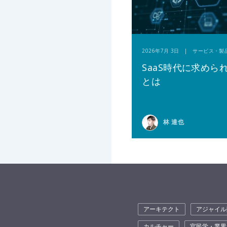
2026年7月 3日 | サービス・製
SaaS時代に求めら
とは
林 達也
アーキテクト
アジャイル
カルチャー
官民学・業界