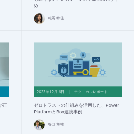
め
相馬 幹佳
2023年12月 6日 | テクニカルレポート
が正
ゼロトラストの仕組みを活用した、Power
PlatformとBox連携事例
谷口 隼祐