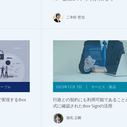
二本松 哲也
ピープル
2023年12月 7日 | サービス・製品
nceで実現するBox
行政との契約にも利用可能であること
式に確認されたBox Signの活用
稲毛 正嗣