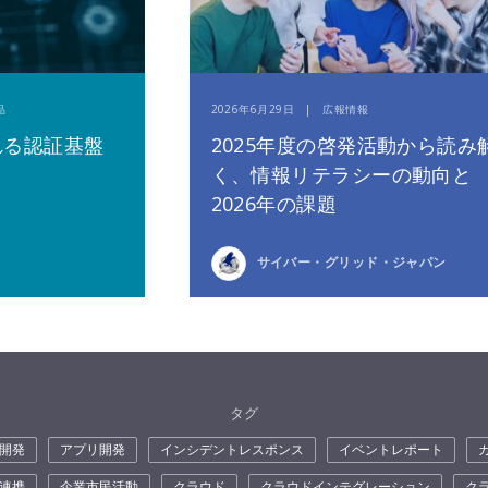
品
2026年6月29日 | 広報情報
れる認証基盤
2025年度の啓発活動から読み
く、情報リテラシーの動向と
2026年の課題
サイバー・グリッド・ジャパン
タグ
開発
アプリ開発
インシデントレスポンス
イベントレポート
連携
企業市民活動
クラウド
クラウドインテグレーション
ク