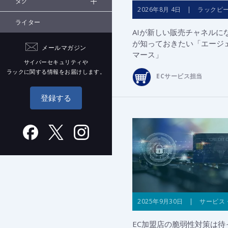
タグ
2026年8月 4日 | ラックピ
ライター
AIが新しい販売チャネルに
が知っておきたい「エージ
メールマガジン
マース」
サイバーセキュリティや
ラックに関する情報をお届けします。
ECサービス担当
登録する
2025年9月30日 | サービス
EC加盟店の脆弱性対策は待