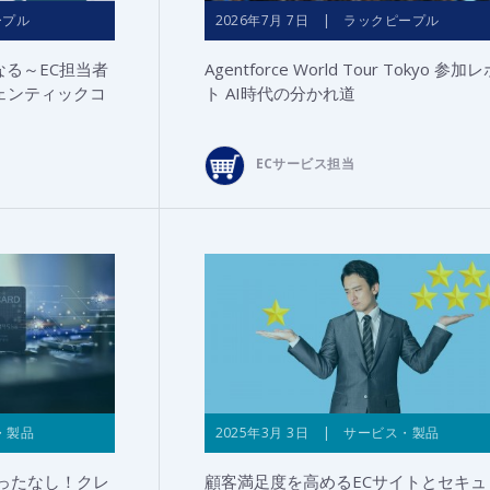
ープル
2026年7月 7日 | ラックピープル
なる～EC担当者
Agentforce World Tour Tokyo 参加
ェンティックコ
ト AI時代の分かれ道
ECサービス担当
・製品
2025年3月 3日 | サービス・製品
ったなし！クレ
顧客満足度を高めるECサイトとセキュ