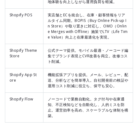
地体験を向上しながら運用負荷を軽減。
Shopify POS
実店舗とECを統合し、在庫・顧客情報をリア
ルタイム同期。BOPIS（Buy Online Pick-up I
n Store）や取り置きに対応し、OMO（Onlin
e Merges with Offline）施策でLTV（Life Tim
e Value）向上と在庫最適化を実現。
Shopify Theme
公式テーマ提供。モバイル最適・ノーコード編
Store
集でブランド表現とCVR改善を両立。改修コス
ト削減。
Shopify App St
機能拡張アプリを提供。メール、レビュー、配
ore
送、分析などを簡単導入。自社開発前の検証や
運用コスト削減に役立ち、保守も安心。
Shopify Flow
ノーコードで業務自動化。タグ付与や在庫通
知、不正検知などを自動化し、人的ミスを防
止。運営効率を高め、スケーラブルな体制を構
築。