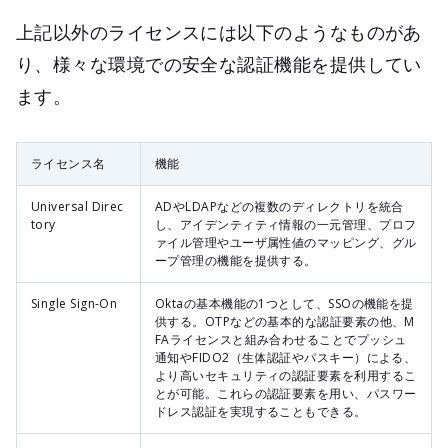
上記以外のライセンスには以下のようなものがあ
り、様々な環境での安全な認証機能を提供してい
ます。
ライセンス名
機能
Universal Direc
ADやLDAPなどの複数のディレクトリを統合
tory
し、アイデンティティ情報の一元管理、プロフ
ァイル管理やユーザ属性値のマッピング、グル
ープ管理の機能を提供する。
Single Sign-On
Oktaの基本機能の1つとして、SSOの機能を提
供する。OTPなどの基本的な認証要素の他、M
FAライセンスと組み合わせることでプッシュ
通知やFIDO2（生体認証やパスキー）による、
より高いセキュリティの認証要素を利用するこ
とが可能。これらの認証要素を用い、パスワー
ドレス認証を実現することもできる。