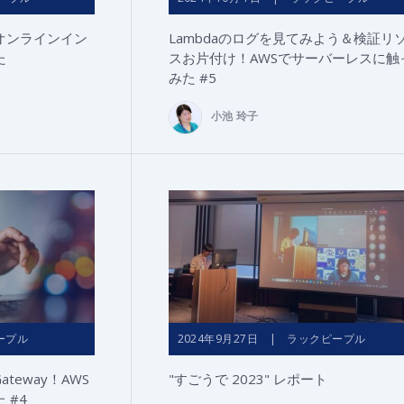
オンラインイン
Lambdaのログを見てみよう＆検証リ
た
スお片付け！AWSでサーバーレスに触
みた #5
小池 玲子
ープル
2024年9月27日 | ラックピープル
I Gateway！AWS
"すごうで 2023" レポート
 #4