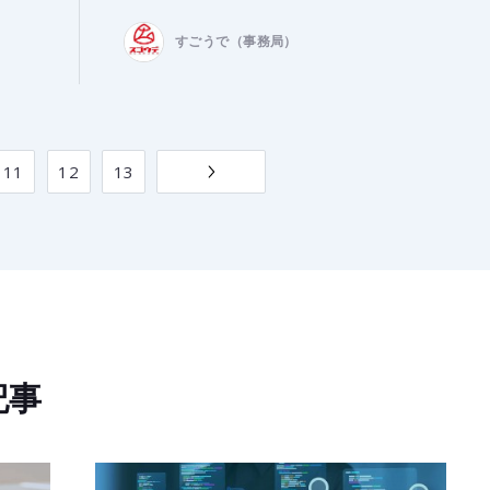
すごうで（事務局）
11
12
13
記事