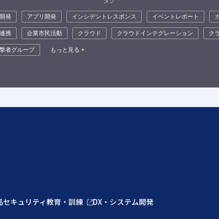
開発
アプリ開発
インシデントレスポンス
イベントレポート
連携
企業市民活動
クラウド
クラウドインテグレーション
ク
撃者グループ
もっと見る +
品
セキュリティ教育・訓練
DX・システム開発