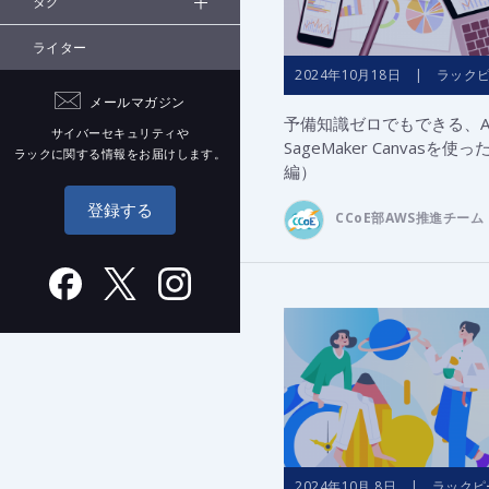
タグ
ライター
2024年10月18日 | ラック
メールマガジン
予備知識ゼロでもできる、Am
サイバーセキュリティや
SageMaker Canvasを
ラックに関する情報をお届けします。
編）
登録する
CCoE部AWS推進チーム
2024年10月 8日 | ラック