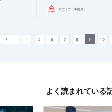
すごうで（事務局）
4
5
6
7
8
9
10
よく読まれている