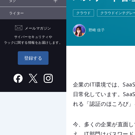
タグ
クラウド
クラウドインテグレ
ライター
メールマガジン
野崎 佳子
サイバーセキュリティや
ラックに関する情報をお届けします。
登録する
企業のIT環境では、S
日常化しています。Sa
れる「認証のほころび」
今、多くの企業が直面し
え、IT部門はパスワー