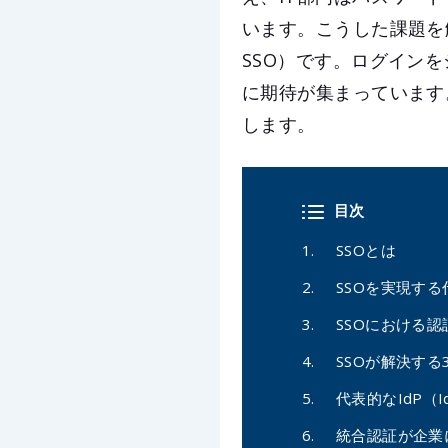
います。こうした課題を
SSO）です。ログイン
に期待が集まっています
します。
目次
SSOとは
SSOを実現す
SSOにおける認
SSOが解決する
代表的なIdP（Ide
統合認証が企業