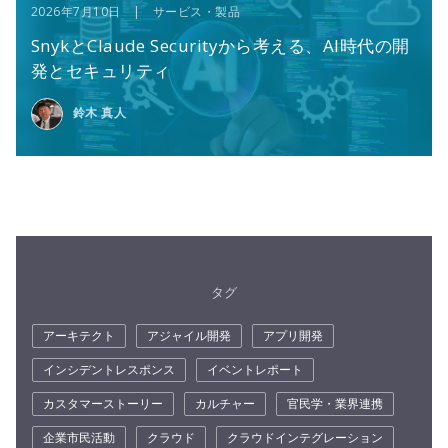
2026年7月10日 | サービス・製品
SnykとClaude Securityから考える、AI時代の開
発とセキュリティ
鈴木 真人
タグ
アーキテクト
アジャイル開発
アプリ開発
インシデントレスポンス
イベントレポート
カスタマーストーリー
カルチャー
官民学・業界連携
企業市民活動
クラウド
クラウドインテグレーション