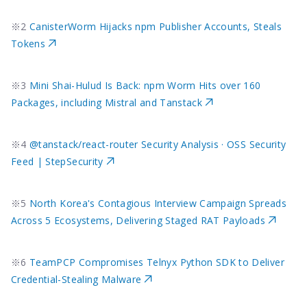
※2
CanisterWorm Hijacks npm Publisher Accounts, Steals
Tokens
※3
Mini Shai-Hulud Is Back: npm Worm Hits over 160
Packages, including Mistral and Tanstack
※4
@tanstack/react-router Security Analysis · OSS Security
Feed | StepSecurity
※5
North Korea's Contagious Interview Campaign Spreads
Across 5 Ecosystems, Delivering Staged RAT Payloads
※6
TeamPCP Compromises Telnyx Python SDK to Deliver
Credential-Stealing Malware