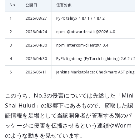
No.
公開日
侵害対象
1
2026/03/27
PyPI: telnyx 4.87.1 / 4.87.2
2
2026/04/24
npm: @bitwarden/cli@2026.4.0
3
2026/04/30
npm: intercom-client@7.0.4
4
2026/04/30
PyPI: lightning (PyTorch Lightning) 2.6.2 / 2.6
5
2026/05/11
Jenkins Marketplace: Checkmarx AST plugin
このうち、No.3の侵害については先述した「Mini
Shai Hulud」の影響下にあるもので、窃取した認
証情報を足場として当該開発者が管理する別のパ
ッケージに侵害を伝播させるという連鎖やWorm
のような動きを見せています。