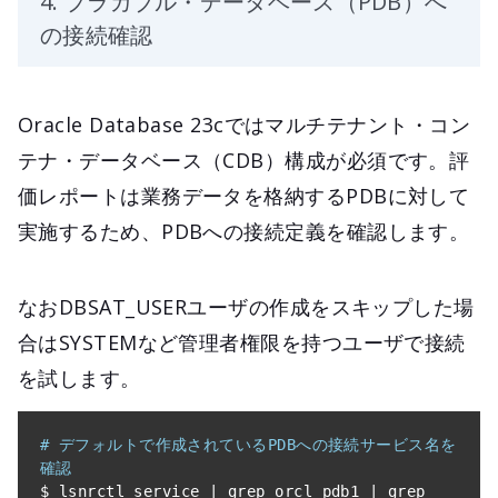
4. プラガブル・データベース（PDB）へ
の接続確認
Oracle Database 23cではマルチテナント・コン
テナ・データベース（CDB）構成が必須です。評
価レポートは業務データを格納するPDBに対して
実施するため、PDBへの接続定義を確認します。
なおDBSAT_USERユーザの作成をスキップした場
合はSYSTEMなど管理者権限を持つユーザで接続
を試します。
# デフォルトで作成されているPDBへの接続サービス名を
確認
$ lsnrctl service 
|
 grep orcl_pdb1 
|
 grep 