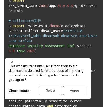
$ 
export
TNS_ADMIN_GRID
=
/u01/
app
/
23.0
.
0.0
/
grid
/
networ
k
/
admin

# Collectorの実行
$ 
export
 PATH
=
$PATH
:
/home/
oracle
/
dbsat

$ dbsat collect dbsat_user@
//<ホスト名
>:1521/orcl_pdb1.dbsatsub.dbsatvcn.oraclevcn
.com orcl23c
Database
Security
Assessment
Tool
 version 
3.0
(
Nov
2023
)
This
 tool 
is
 intended to assist you 
in
securing your 
Oracle
 database

system
.
You
 are solely responsible 
for
 your 
system 
and
 the effect 
and
results 
of
 the execution 
of
this
 tool 
(
including
,
 without limitation
,
any damage 
or
 data loss
).
Further
,
 the 
output generated 
by
this
 tool may

include potentially sensitive system 
configuration data 
and
 information
