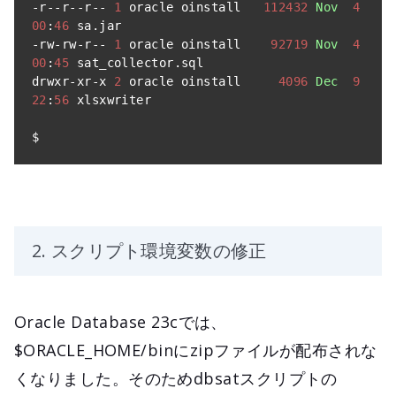
-
r
--
r
--
r
--
1
 oracle oinstall   
112432
Nov
4
00
:
46
 sa
.
-
rw
-
rw
-
r
--
1
 oracle oinstall    
92719
Nov
4
00
:
45
 sat_collector
.
sql

drwxr
-
xr
-
x 
2
 oracle oinstall     
4096
Dec
9
22
:
56
 xlsxwriter

$
2. スクリプト環境変数の修正
Oracle Database 23cでは、
$ORACLE_HOME/binにzipファイルが配布されな
くなりました。そのためdbsatスクリプトの