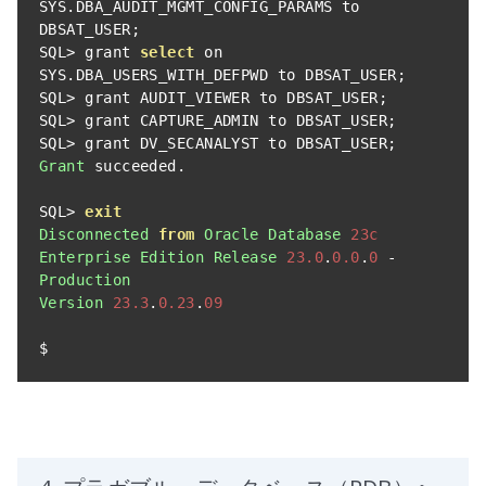
SYS
.
DBA_AUDIT_MGMT_CONFIG_PARAMS to 
DBSAT_USER
;
SQL
>
 grant 
select
 on 
SYS
.
DBA_USERS_WITH_DEFPWD to DBSAT_USER
;
SQL
>
 grant AUDIT_VIEWER to DBSAT_USER
;
SQL
>
 grant CAPTURE_ADMIN to DBSAT_USER
;
SQL
>
 grant DV_SECANALYST to DBSAT_USER
;
Grant
 succeeded
.
SQL
>
exit
Disconnected
from
Oracle
Database
23c
Enterprise
Edition
Release
23.0
.
0.0
.
0
-
Production
Version
23.3
.
0.23
.
09
$