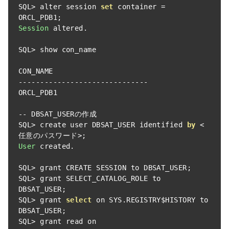
SQL
>
 alter session 
set
 container 
=
ORCL_PDB1
;
Session
 altered
.
SQL
>
 show con_name

------------------------------
ORCL_PDB1

--
 DBSAT_USER
の作成
SQL
>
 create user DBSAT_USER identified 
by
<
任意のパスワード>;
User
 created
.
SQL
>
 grant CREATE SESSION to DBSAT_USER
;
SQL
>
 grant SELECT_CATALOG_ROLE to 
DBSAT_USER
;
SQL
>
 grant 
select
 on SYS
.
REGISTRY$HISTORY to 
DBSAT_USER
;
SQL
>
 grant read on 