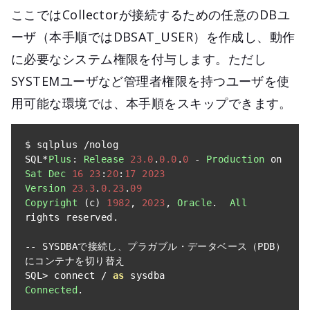
ここではCollectorが接続するための任意のDBユ
ーザ（本手順ではDBSAT_USER）を作成し、動作
に必要なシステム権限を付与します。ただし
SYSTEMユーザなど管理者権限を持つユーザを使
用可能な環境では、本手順をスキップできます。
$ sqlplus 
/
nolog

SQL
*
Plus
:
Release
23.0
.
0.0
.
0
-
Production
 on 
Sat
Dec
16
23
:
20
:
17
2023
Version
23.3
.
0.23
.
09
Copyright
(
c
)
1982
,
2023
,
Oracle
.
All
rights reserved
.
--
 SYSDBA
で接続し、プラガブル・データベース（
PDB
）
にコンテナを切り替え
SQL
>
 connect 
/
as
Connected
.