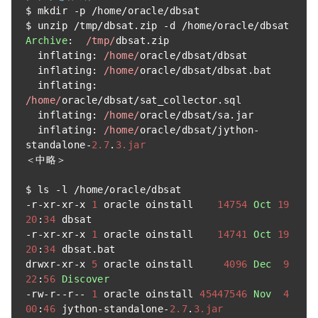
$ mkdir 
-
p 
/
home
/
oracle
/
dbsat

$ unzip 
/
tmp
/
dbsat
.
zip 
-
d 
/
home
/
oracle
/
Archive
:
/tmp/
dbsat
.
zip

  inflating
:
/home/
oracle
/
dbsat
/
dbsat

  inflating
:
/home/
oracle
/
dbsat
/
dbsat
.
bat

  inflating
:
/home/
oracle
/
dbsat
/
sat_collector
.
sql

  inflating
:
/home/
oracle
/
dbsat
/
sa
.
jar

  inflating
:
/home/
oracle
/
dbsat
/
jython
-
standalone
-
2.7
.
3.jar
＜中略＞
$ ls 
-
l 
/
home
/
oracle
/
-
r
-
xr
-
xr
-
x 
1
 oracle oinstall    
14754
Oct
19
20
:
34
-
r
-
xr
-
xr
-
x 
1
 oracle oinstall    
14741
Oct
19
20
:
34
 dbsat
.
bat

drwxr
-
xr
-
x 
5
 oracle oinstall     
4096
Dec
9
22
:
56
Discover
-
rw
-
r
--
r
--
1
 oracle oinstall 
45447546
Nov
4
00
:
46
 jython
-
standalone
-
2.7
.
3.jar