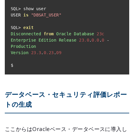
SQL
>
 show user

USER 
is
"DBSAT_USER"
SQL
>
exit
Disconnected
from
Oracle
Database
23c
Enterprise
Edition
Release
23.0
.
0.0
.
0
-
Production
Version
23.3
.
0.23
.
09
$
データベース・セキュリティ評価レポー
トの生成
ここからはOracleベース・データベースに導入し