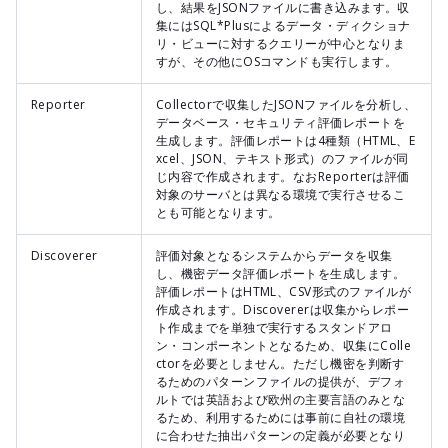
し、結果をJSONファイルに書き込みます。収
集にはSQL*Plusによるデータ・ディクショナ
リ・ビューに対するクエリーが中心となりま
すが、その他にOSコマンドも実行します。
Reporter
Collectorで収集したJSONファイルを分析し、
データベース・セキュリティ評価レポートを
生成します。評価レポートは4種類（HTML、E
xcel、JSON、テキスト形式）のファイルが同
じ内容で作成されます。なおReporterは評価
対象のサーバとは異なる環境で実行させるこ
とも可能となります。
Discoverer
評価対象となるシステムからデータを収集
し、機密データ評価レポートを生成します。
評価レポートはHTML、CSV形式のファイルが
作成されます。Discovererは収集からレポー
ト作成までを単独で実行するスタンドアロ
ン・コンポーネントとなるため、収集にColle
ctorを必要としません。ただし機密を判断す
るためのパターンファイルの提供が、デフォ
ルトでは英語および欧州の主要言語のみとな
るため、利用するためには事前に自社の環境
に合わせた抽出パターンの定義が必要となり