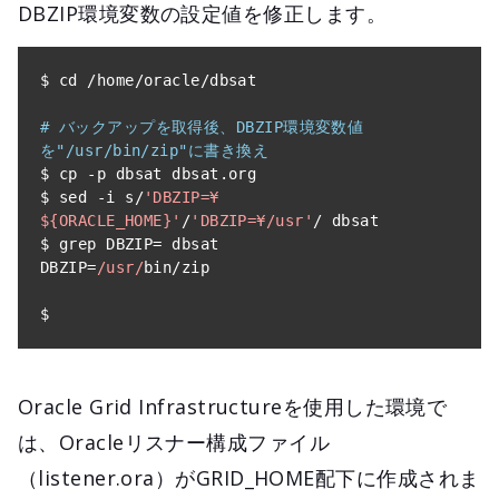
DBZIP環境変数の設定値を修正します。
$ cd 
/
home
/
oracle
/
dbsat

# バックアップを取得後、DBZIP環境変数値
を"/usr/bin/zip"に書き換え
$ cp 
-
p dbsat dbsat
.
org

$ sed 
-
i s
/
'DBZIP=¥
${ORACLE_HOME}'
/
'DBZIP=¥/usr'
/
 dbsat

$ grep DBZIP
=
 dbsat

DBZIP
=
/usr/
bin
/
zip

$
Oracle Grid Infrastructureを使用した環境で
は、Oracleリスナー構成ファイル
（listener.ora）がGRID_HOME配下に作成されま