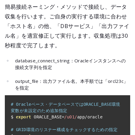
簡易接続ネーミング・メソッドで接続し、データ
収集を行います。ご自身の実行する環境に合わせ
「ホスト名」の他、「DBサービス」「出力ファイ
ル名」を適宜修正して実行します。収集処理は30
秒程度で完了します。
database_connect_string：Oracleインスタンスへの
接続文字列を指定
output_file：出力ファイル名。本手順では「orcl23c」
を指定
# Oracleベース・データベースではORACLE_BASE環境
変数が未設定のため追加指定
$ 
export
 ORACLE_BASE
=
/u01/
app
/
oracle

# GRID環境のリスナー構成をチェックするための指定