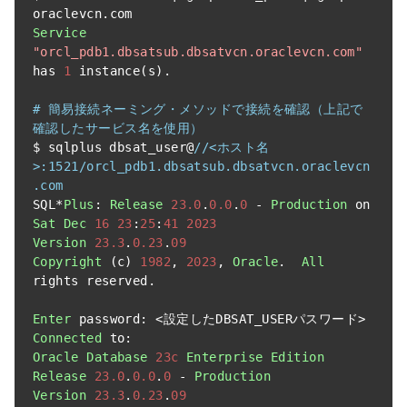
oraclevcn
.
Service
"orcl_pdb1.dbsatsub.dbsatvcn.oraclevcn.com"
has 
1
 instance
(
s
).
# 簡易接続ネーミング・メソッドで接続を確認（上記で
確認したサービス名を使用）
$ sqlplus dbsat_user@
//<ホスト名
>:1521/orcl_pdb1.dbsatsub.dbsatvcn.oraclevcn
.com
SQL
*
Plus
:
Release
23.0
.
0.0
.
0
-
Production
 on 
Sat
Dec
16
23
:
25
:
41
2023
Version
23.3
.
0.23
.
09
Copyright
(
c
)
1982
,
2023
,
Oracle
.
All
rights reserved
.
Enter
 password
:
<設定した
DBSAT_USER
パスワード>
Connected
 to
:
Oracle
Database
23c
Enterprise
Edition
Release
23.0
.
0.0
.
0
-
Production
Version
23.3
.
0.23
.
09