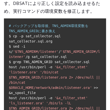
す。DBSATにより正しく設定を読み込ませるた
め、実行コマンドの環境変数を修正します。
# バックアップを取得後、TNS_ADMIN環境変数を
TNS_ADMIN_GRIDに書き換え
$ cp 
-
p sat_collector
.
sql 
sat_collector
.
sql
.
org

$ sed 
-
i 
s
/
'$TNS_ADMIN¥/listener'
/
'$TNS_ADMIN_GRID¥/l
istener'
/
g sat_collector
.
sql

$ grep TNS_ADMIN_GRID sat_collector
.
sql

host 
/
usr
/
bin
/
perl 
-
e 
'&x_filter_stmt'
'listener.ora'
'/bin/cat 
$TNS_ADMIN_GRID/listener.ora 2> /dev/null || 
/bin/cat 
$ORACLE_HOME/network/admin/listener.ora'
>>
&
x_spool_file

host 
/
usr
/
bin
/
perl 
-
e 
'&x_filter_stmt'
'ls_listener.ora'
'/bin/ls -lL 
$TNS_ADMIN_GRID/listener.ora 2> /dev/null || 