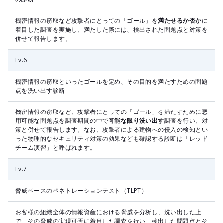
機密情報の窃取など攻撃者にとっての「ゴール」を
満たせるか否か
に
着目した調査を実施し、満たした際には、検出された問題点と対策を
併せて報告します。
Lv.6
機密情報の窃取といったゴールを定め、その目的を満たすための問題
点を洗い出す診断
機密情報の窃取など、攻撃者にとっての「ゴール」を満たすために悪
用可能な問題点を調査期間の中で
可能な限り洗い出す
調査を行い、対
策と併せて報告します。なお、攻撃者による建物への侵入の検知とい
った物理的なセキュリティ対策の効果なども確認する診断は「レッド
チーム演習」と呼ばれます。
Lv.7
脅威ベースのペネトレーションテスト（TLPT）
お客様の組織全体の情報資産における脅威を分析し、洗い出した上
で、その脅威の実現可否に着目した調査を行い、検出した問題点とそ