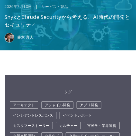
2026年7月10日 | サービス・製品
SnykとClaude Securityから考える、AI時代の開発と
セキュリティ
鈴木 真人
タグ
アーキテクト
アジャイル開発
アプリ開発
インシデントレスポンス
イベントレポート
カスタマーストーリー
カルチャー
官民学・業界連携
企業市民活動
クラウド
クラウドインテグレーション