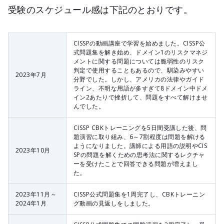
受験のスケジュール感は下記のとおりです。
CISSPの動画講座で学習を始めました。CISSP公
式問題集を解き始め、ドメイン1のリスクマネジ
メントに関する問題については脆弱性のリスク
判定で使用することもあるので、馴染みやすい
2023年7月
分野でした。しかし、アメリカの法律やガイド
ライン、不明な用語が多すぎて8ドメイン中ドメ
イン2あたりで挫折して、問題をすべて解けませ
んでした。
CISSP CBKトレーニングを5日間受講した後、問
題演習に取り組み、6～7割程度は問題を解ける
ようになりました。講師による用語の説明やCIS
2023年10月
SPの問題を解くための思考法に関するレクチャ
ーを受けたことで回答できる問題が増えまし
た。
2023年11月～
CISSP公式問題集を1周完了し、CBKトレーニン
2024年1月
グ動画の見返しをしました。