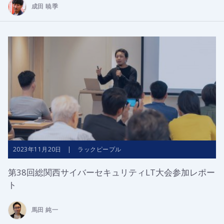
成田 暁季
2023年11月20日 | ラックピープル
第38回総関西サイバーセキュリティLT大会参加レポー
ト
馬田 純一