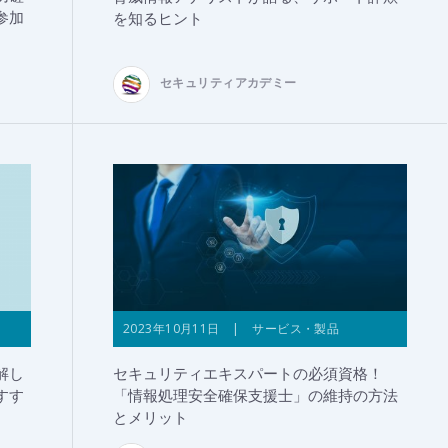
参加
を知るヒント
セキュリティアカデミー
2023年10月11日 | サービス・製品
解し
セキュリティエキスパートの必須資格！
すす
「情報処理安全確保支援士」の維持の方法
とメリット