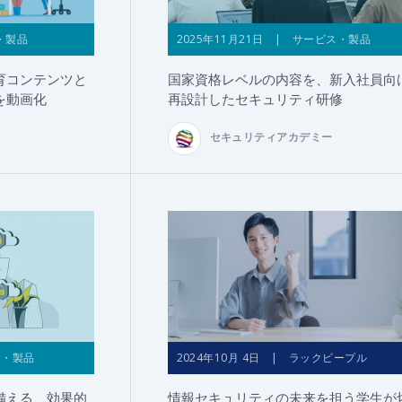
・製品
2025年11月21日 | サービス・製品
育コンテンツと
国家資格レベルの内容を、新入社員向
を動画化
再設計したセキュリティ研修
セキュリティアカデミー
ス・製品
2024年10月 4日 | ラックピープル
備える、効果的
情報セキュリティの未来を担う学生が