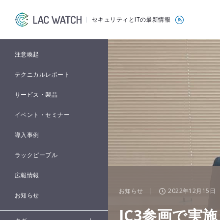
セキュリティとITの最新情報
注意喚起
テクニカルレポート
サービス・製品
イベント・セミナー
導入事例
ラックピープル
広報情報
お知らせ
|
2022年12月15日
お知らせ
JC3参画で実