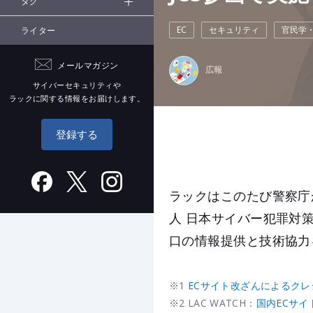
タグ
EC
セキュリティ
官民学
ライター
メールマガジン
広報
サイバーセキュリティや
ラックに関する情報をお届けします。
登録する
ラックはこのたび警察庁
人 日本サイバー犯罪対
口の情報提供と技術協力
※1
ECサイト改ざんによるクレ
※2 LAC WATCH：
国内ECサ