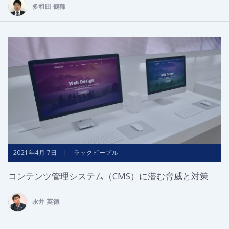
多和田 鶴稀
2021年4月 7日 | ラックピープル
コンテンツ管理システム（CMS）に潜む脅威と対策
永井 英徳