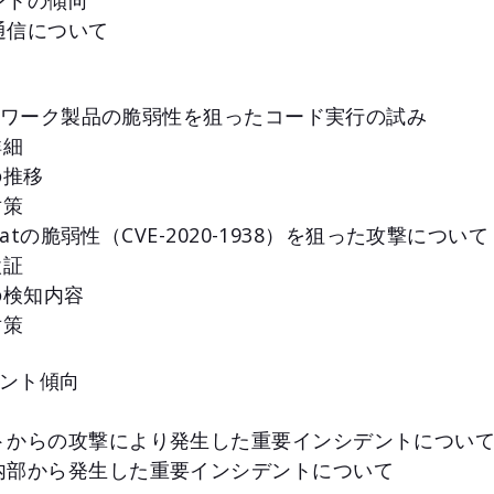
ントの傾向
通信について
社ネットワーク製品の脆弱性を狙ったコード実行の試み
詳細
の推移
対策
omcatの脆弱性（CVE-2020-1938）を狙った攻撃について
検証
の検知内容
対策
デント傾向
ットからの攻撃により発生した重要インシデントについ
ク内部から発生した重要インシデントについて