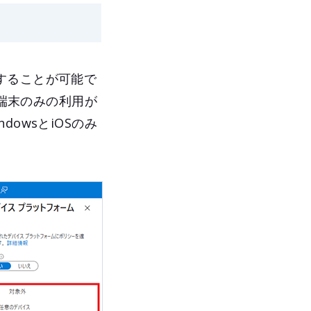
することが可能で
る端末のみの利用が
owsとiOSのみ