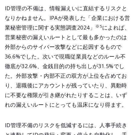
ID管理の不備は、情報漏えいに直結するリスクと
なりかねません。IPAが発表した「企業における営
※5
業秘密管理に関する実態調査2024」
によれば、
営業秘密の漏えいルートとして最も多かったのは
外部からのサイバー攻撃などに起因するもので
36.6%でした。次いで現職従業員などのルール不
徹底が32.6%、金銭目的の持ち出しが31.5%でし
た。外部攻撃・内部不正の双方が上位を占めてお
り、退職後にアカウントが残っていたり、異動時
に不要な権限が引き継がれたりすることは、いず
れの漏えいルートにとっても温床になり得ます。
ID管理不備のリスクを低減するには、人事手続き
と連動してIDの発行・変更・停止を自動化し、手