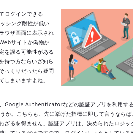
してログインできる
ィッシング耐性が低い
ラウザ画面に表示され
Webサイトか偽物か
定を誤る可能性がある
識を持つ方ならいざ知ら
そっくりだったら疑問
てしまいますよね。
oogle Authenticatorなどの認証アプリを利用す
ょうか。こちらも、先に挙げた指標に即して言うならば
わざるを得ません。認証アプリは、決められたロジッ
成しているだけですので、ログインしようとしているW