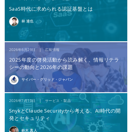
SaaS時代に求められる認証基盤とは
林 達也
2026年6月29日 | 広報情報
2025年度の啓発活動から読み解く、情報リテラ
シーの動向と2026年の課題
サイバー・グリッド・ジャパン
2026年7月10日 | サービス・製品
SnykとClaude Securityから考える、AI時代の開
発とセキュリティ
鈴木 真人