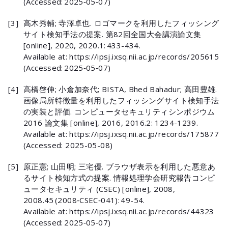
(Accessed: 2025‑05‑07)
[3]
高木秀輔; 寺澤卓也. ロゴマークを利用したフィッシング
サイト検知手法の提案. 第82回全国大会講演論文集
[online], 2020, 2020.1: 433-434.
Available at: https://ipsj.ixsq.nii.ac.jp/records/205615
(Accessed: 2025‑05‑07)
[4]
高橋啓伸; 小倉加奈代; BISTA, Bhed Bahadur; 高田豊雄.
画像局所特徴量を利用したフィッシングサイト検知手法
の実装と評価. コンピュータセキュリティシンポジウム
2016 論文集 [online], 2016, 2016.2: 1234-1239.
Available at: https://ipsj.ixsq.nii.ac.jp/records/175877
(Accessed: 2025-05-08)
[5]
原正憲; 山田明; 三宅優. ブラウザ表示を利用した悪意あ
るサイト検知方式の提案. 情報処理学会研究報告コンピ
ュータセキュリティ (CSEC) [online], 2008,
2008.45 (2008‑CSEC‑041): 49-54.
Available at: https://ipsj.ixsq.nii.ac.jp/records/44323
(Accessed: 2025‑05‑07)